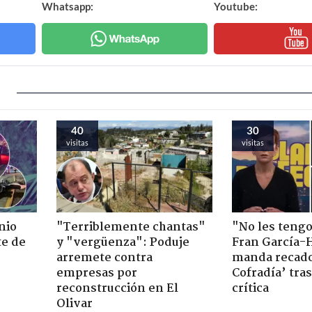
Whatsapp:
Youtube:
40
30
visitas
visitas
nio
"Terriblemente chantas"
"No les teng
te de
y "vergüenza": Poduje
Fran García-
arremete contra
manda recado
empresas por
Cofradía’ tras
reconstrucción en El
crítica
Olivar