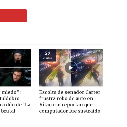
29
visitas
o miedo":
Escolta de senador Carter
Huidobro
frustra robo de auto en
 a dúo de ’La
Vitacura: reportan que
 brutal
computador fue sustraído