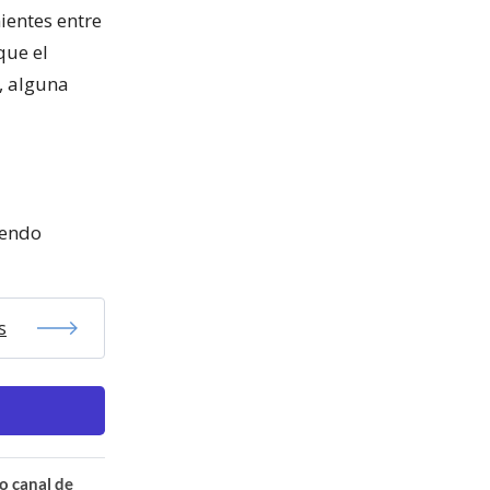
ientes entre
que el
o, alguna
iendo
s
o canal de