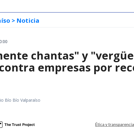
aíso
> Noticia
0:00
mente chantas" y "vergüe
contra empresas por reco
io Bío Bío Valparaíso
a
Ética y transparenci