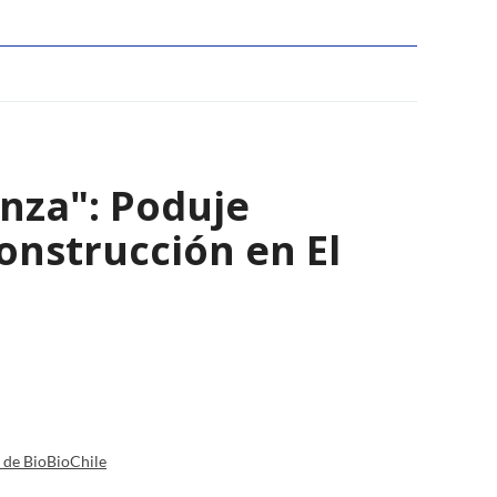
nza": Poduje
nstrucción en El
a de BioBioChile