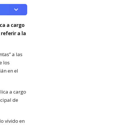
ica a cargo
 referir a la
ntas” a las
e los
ián en el
lica a cargo
icipal de
lo vivido en