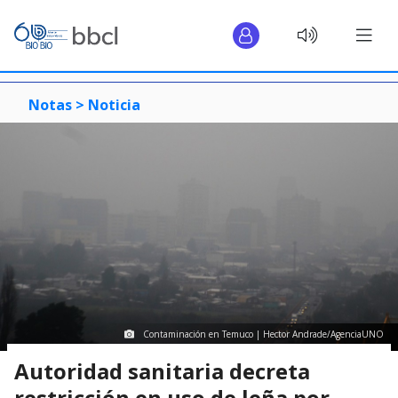
Notas >
Noticia
Contaminación en Temuco | Hector Andrade/AgenciaUNO
Autoridad sanitaria decreta
restricción en uso de leña por