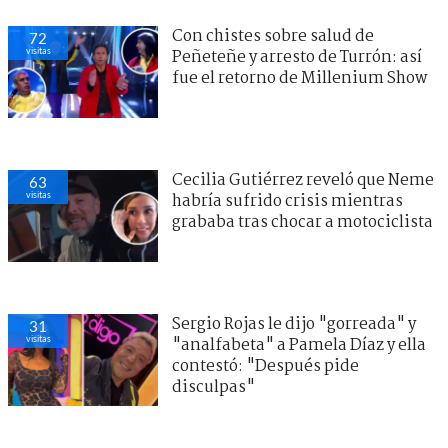
Con chistes sobre salud de
72
visitas
Peñeteñe y arresto de Turrón: así
fue el retorno de Millenium Show
Cecilia Gutiérrez reveló que Neme
63
visitas
habría sufrido crisis mientras
grababa tras chocar a motociclista
Sergio Rojas le dijo "gorreada" y
31
visitas
"analfabeta" a Pamela Díaz y ella
contestó: "Después pide
disculpas"