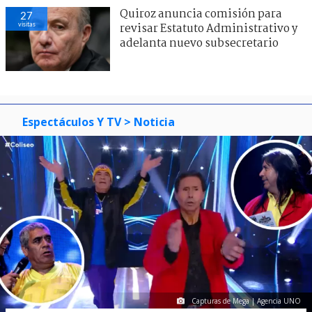
Quiroz anuncia comisión para
27
visitas
revisar Estatuto Administrativo y
adelanta nuevo subsecretario
Espectáculos Y TV
> Noticia
Capturas de Mega | Agencia UNO