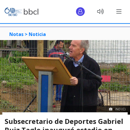
Notas >
Noticia
IND (C)
Subsecretario de Deportes Gabriel
Ruiz Tagle inauguró estadio en