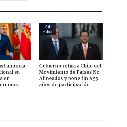
35
visitas
ast anuncia
Gobierno retira a Chile del
ional su
Movimiento de Países No
a en
Alineados y pone fin a 55
Seremos
años de participación