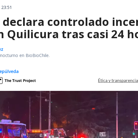
 23:51
declara controlado ince
 Quilicura tras casi 24 
ez
r nocturno en BioBioChile.
epúlveda
Ética y transparenci