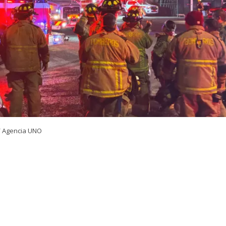
/ Agencia UNO
VER RESUMEN
24 horas desde su inicio, el Cuerpo de Bomberos de Quili
igantesco incendio declarado en la empresa química Pa
 comuna de Quilicura, Región Metropolitana. El siniestr