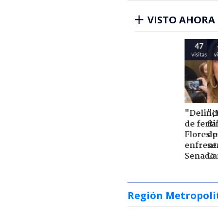
VISTO AHORA
47
visitas
"Delincuente" y "s
de feria": Campillai 
Flores protagonizan
enfrentamiento en 
Senado
Región Metropoli