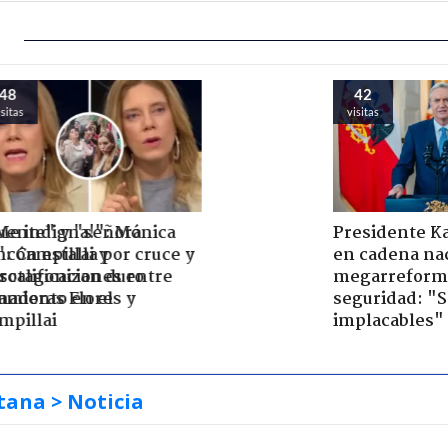
47
40
visitas
visitas
eñora
"¡Me indigna!": Mónica
Presidente K
y
Rincón estalla por cruce y
en cadena nac
 duro
descalificaciones entre
megarreform
el
senadoras Flores y
seguridad: "
Campillai
implacables"
tana
> Noticia