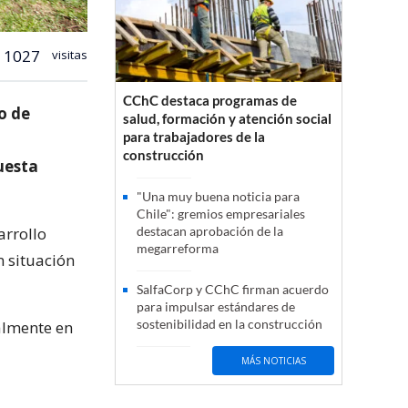
1027
visitas
CChC destaca programas de
io de
salud, formación y atención social
para trabajadores de la
construcción
uesta
"Una muy buena noticia para
Chile": gremios empresariales
arrollo
destacan aprobación de la
megarreforma
n situación
SalfaCorp y CChC firman acuerdo
para impulsar estándares de
sostenibilidad en la construcción
almente en
MÁS NOTICIAS