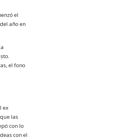
menzó el
 del año en
la
sto.
as, el fono
l ex
 que las
epó con lo
ideas con el