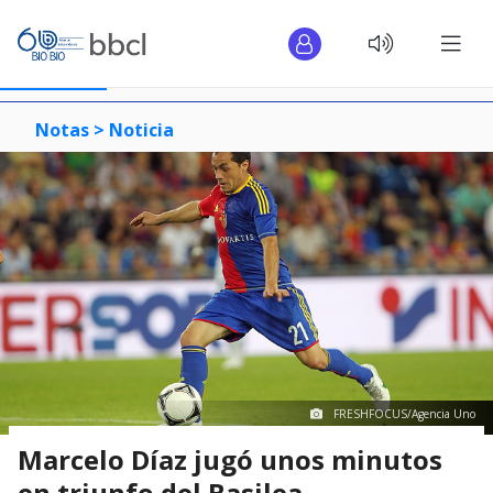
Notas >
Noticia
FRESHFOCUS/Agencia Uno
Marcelo Díaz jugó unos minutos
en triunfo del Basilea