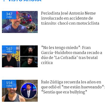
Periodista José Antonio Neme
347
visitas
involucrado en accidente de
tránsito: chocó con motociclista
"No les tengo miedo": Fran
165
visitas
García-Huidobro manda recado a
dúo de ’La Cofradía’ tras brutal
crítica
Ítalo Zúñiga recuerda los años en
154
visitas
que odió el "me están hueveando":
"Sentía que era bullying"