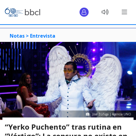
Notas >
Entrevista
José Zúñiga | Agencia UNO
“Yerko Puchento” tras rutina en
“Vértigo”: La censura no existe en