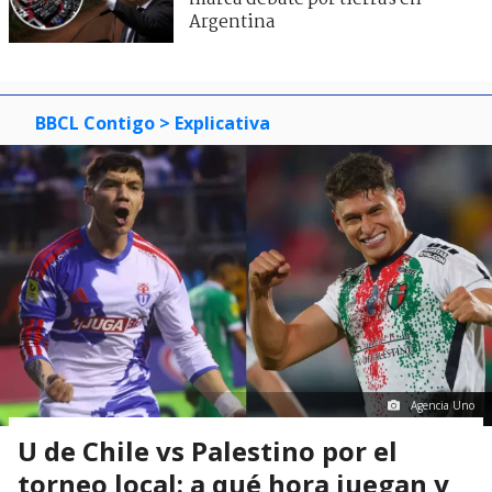
Argentina
BBCL Contigo
> Explicativa
Agencia Uno
U de Chile vs Palestino por el
torneo local: a qué hora juegan y