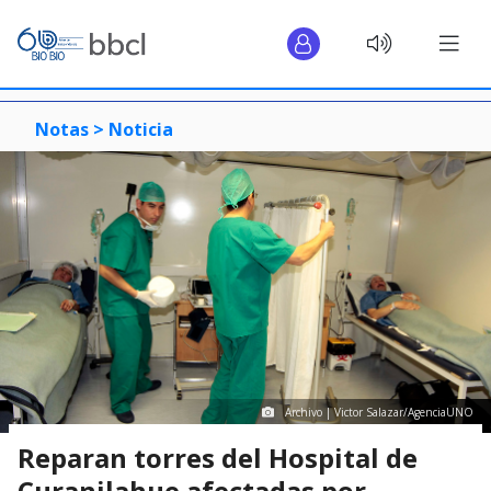
Notas >
Noticia
Archivo | Victor Salazar/AgenciaUNO
Reparan torres del Hospital de
Curanilahue afectadas por