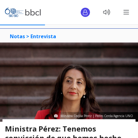
Notas >
Entrevista
Ministra Cecilia Pérez | Pedro Cerda/Agencia UNO
Ministra Pérez: Tenemos
convicción de que hemos hecho