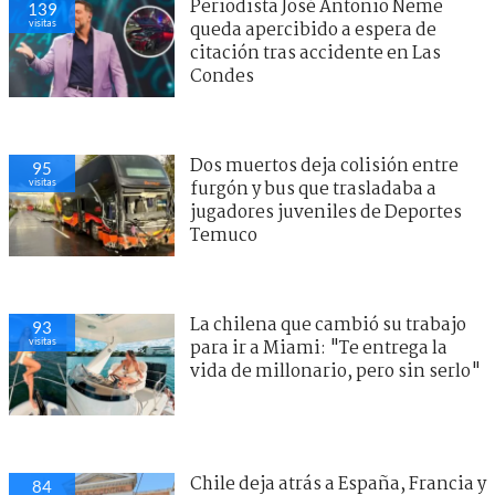
Periodista José Antonio Neme
139
visitas
queda apercibido a espera de
citación tras accidente en Las
Condes
Dos muertos deja colisión entre
95
visitas
furgón y bus que trasladaba a
jugadores juveniles de Deportes
Temuco
La chilena que cambió su trabajo
93
visitas
para ir a Miami: "Te entrega la
vida de millonario, pero sin serlo"
Chile deja atrás a España, Francia y
84