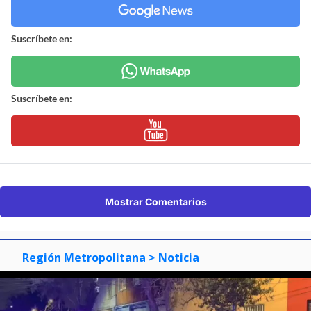
Suscríbete en:
Suscríbete en:
Mostrar Comentarios
Región Metropolitana
> Noticia