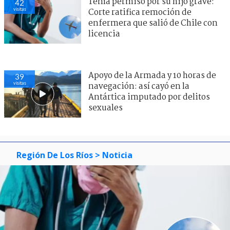
Tenía permiso por su hijo grave:
42
visitas
Corte ratifica remoción de
enfermera que salió de Chile con
licencia
Apoyo de la Armada y 10 horas de
39
visitas
navegación: así cayó en la
Antártica imputado por delitos
sexuales
Región De Los Ríos
> Noticia