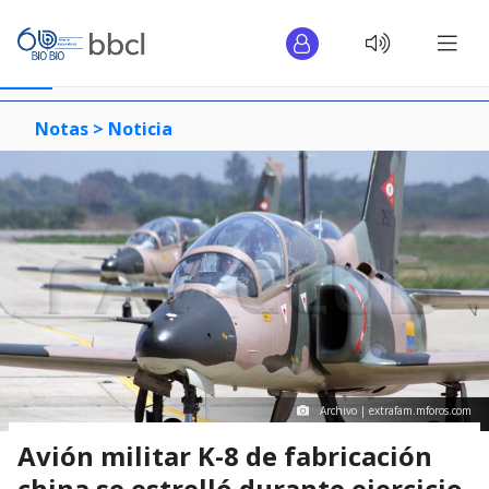
Notas >
Noticia
Archivo | extrafam.mforos.com
Avión militar K-8 de fabricación
china se estrelló durante ejercicio