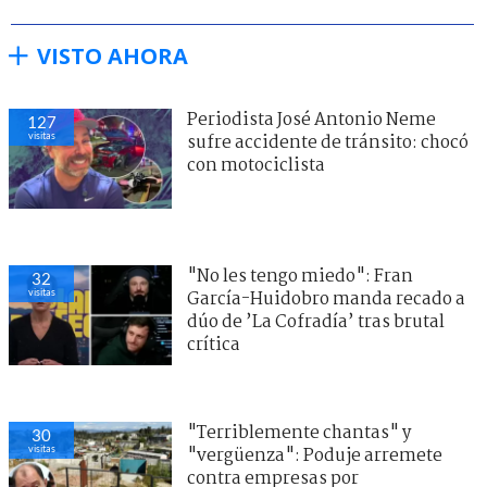
VISTO AHORA
Periodista José Antonio Neme
127
visitas
sufre accidente de tránsito: chocó
con motociclista
"No les tengo miedo": Fran
32
visitas
García-Huidobro manda recado a
dúo de ’La Cofradía’ tras brutal
crítica
"Terriblemente chantas" y
30
visitas
"vergüenza": Poduje arremete
contra empresas por