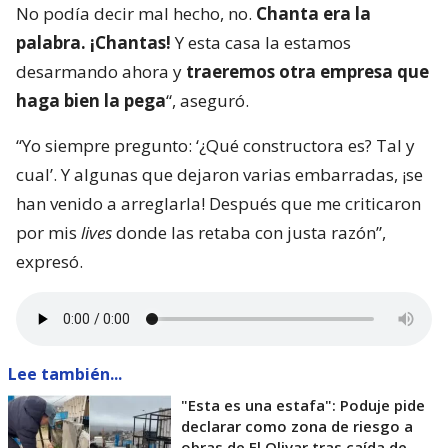
No podía decir mal hecho, no.
Chanta era la
palabra. ¡Chantas!
Y esta casa la estamos
desarmando ahora y
traeremos otra empresa que
haga bien la pega
“, aseguró.
“Yo siempre pregunto: ‘¿Qué constructora es? Tal y
cual’. Y algunas que dejaron varias embarradas, ¡se
han venido a arreglarla! Después que me criticaron
por mis
lives
donde las retaba con justa razón”,
expresó.
Lee también...
"Esta es una estafa": Poduje pide
declarar como zona de riesgo a
obras de El Olivar tras caída de