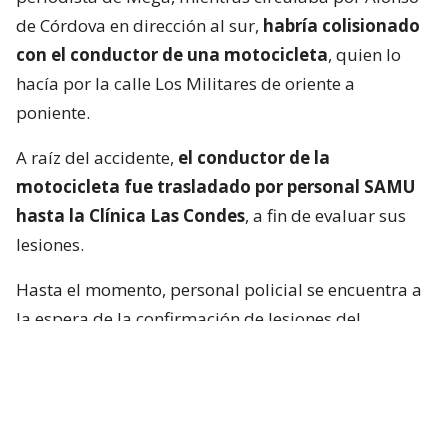
de Córdova en dirección al sur,
habría colisionado
con el conductor de una motocicleta
, quien lo
hacía por la calle Los Militares de oriente a
poniente.
A raíz del accidente,
el conductor de la
motocicleta fue trasladado por personal SAMU
hasta la Clínica Las Condes
, a fin de evaluar sus
lesiones.
Hasta el momento, personal policial se encuentra a
la espera de la confirmación de lesiones del
conductor de la motocicleta, así como las
instrucciones de fiscalía.
Francisca García-Huidobro habló con
el periodista