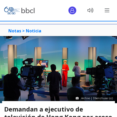
Notas >
Noticia
Archivo | Dbenzhuser (cc)
Demandan a ejecutivo de
televisión de Hong Kong por acoso