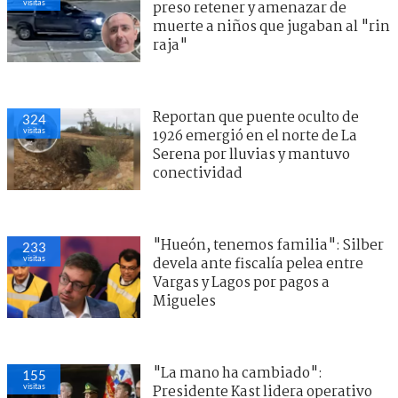
visitas
preso retener y amenazar de
muerte a niños que jugaban al "rin
raja"
Reportan que puente oculto de
324
visitas
1926 emergió en el norte de La
Serena por lluvias y mantuvo
conectividad
"Hueón, tenemos familia": Silber
233
visitas
devela ante fiscalía pelea entre
Vargas y Lagos por pagos a
Migueles
"La mano ha cambiado":
155
visitas
Presidente Kast lidera operativo