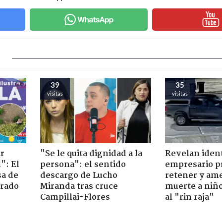
39
35
visitas
visitas
ir
"Se le quita dignidad a la
Revelan iden
": El
persona": el sentido
empresario p
sa de
descargo de Lucho
retener y am
trado
Miranda tras cruce
muerte a niño
Campillai-Flores
al "rin raja"