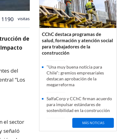
1190
visitas
CChC destaca programas de
trucción de
salud, formación y atención social
para trabajadores de la
e Impacto
construcción
"Una muy buena noticia para
ntes del
Chile": gremios empresariales
entral “Los
destacan aprobación de la
megarreforma
SalfaCorp y CChC firman acuerdo
para impulsar estándares de
sostenibilidad en la construcción
n el sector
MÁS NOTICIAS
y señaló