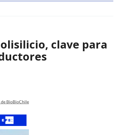
isilicio, clave para
nductores
a de BioBioChile