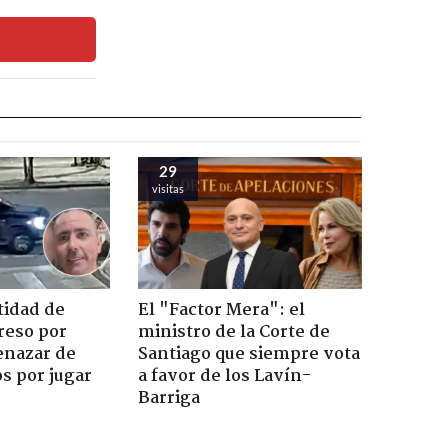
29
visitas
tidad de
El "Factor Mera": el
reso por
ministro de la Corte de
enazar de
Santiago que siempre vota
s por jugar
a favor de los Lavín-
Barriga