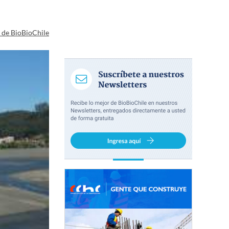
a de BioBioChile