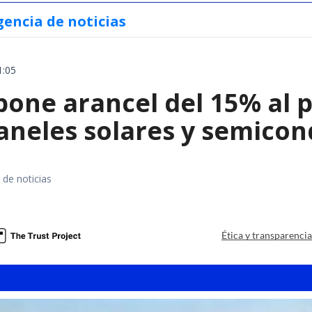
gencia de noticias
1:05
ne arancel del 15% al pol
paneles solares y semico
 de noticias
a
Ética y transparenci