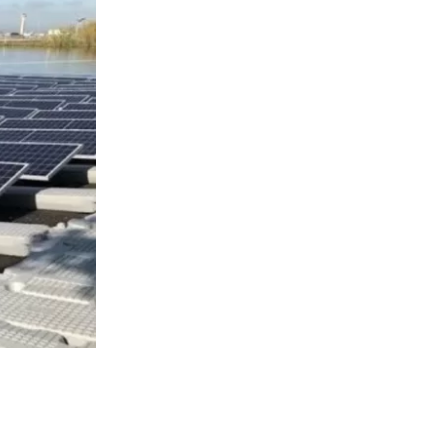
2274
visitas