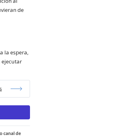
ición al
uvieran de
a la espera,
 ejecutar
s
o canal de