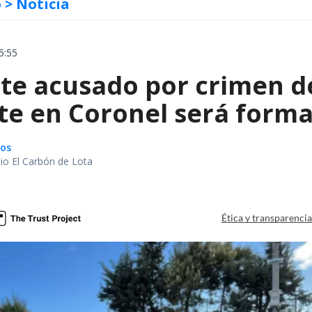
o
> Noticia
5:55
te acusado por crimen d
te en Coronel será forma
gos
io El Carbón de Lota
a
Ética y transparenci