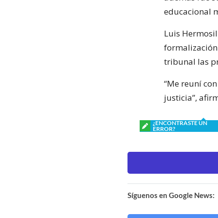
educacional m
Luis Hermosil
formalización
tribunal las p
“Me reuní con 
justicia”, afir
¿ENCONTRASTE UN
ERROR?
Síguenos en Google News: