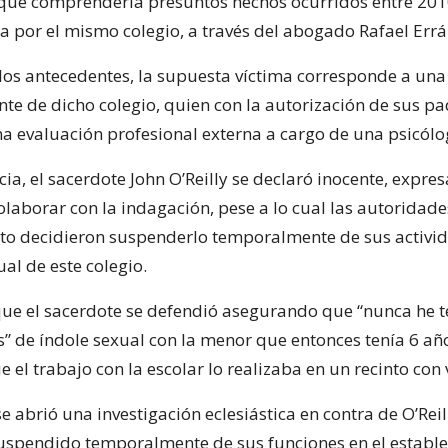
que comprendería presuntos hechos ocurridos entre 201
a por el mismo colegio, a través del abogado Rafael Errá
los antecedentes, la supuesta víctima corresponde a un
nte de dicho colegio, quien con la autorización de sus pa
a evaluación profesional externa a cargo de una psicólo
ia, el sacerdote John O’Reilly se declaró inocente, expre
olaborar con la indagación, pese a lo cual las autoridade
to decidieron suspenderlo temporalmente de sus activ
ual de este colegio.
e el sacerdote se defendió asegurando que “nunca he t
” de índole sexual con la menor que entonces tenía 6 añ
el trabajo con la escolar lo realizaba en un recinto con 
e abrió una investigación eclesiástica en contra de O’Reil
spendido temporalmente de sus funciones en el establ