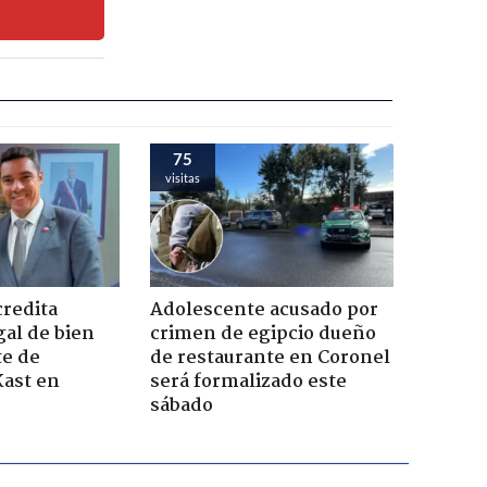
75
visitas
credita
Adolescente acusado por
gal de bien
crimen de egipcio dueño
te de
de restaurante en Coronel
Kast en
será formalizado este
sábado