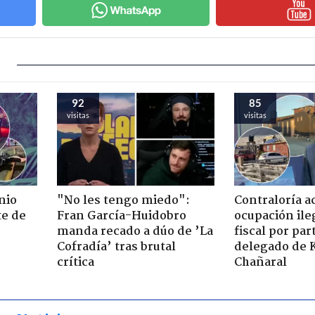
92
85
visitas
visitas
nio
"No les tengo miedo":
Contraloría a
te de
Fran García-Huidobro
ocupación ile
manda recado a dúo de ’La
fiscal por par
Cofradía’ tras brutal
delegado de 
crítica
Chañaral