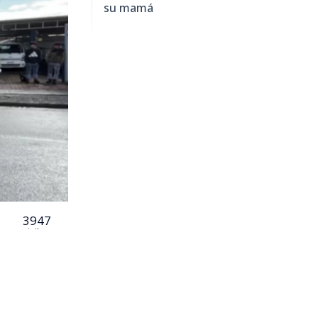
su mamá
3947
visitas
cidio de un