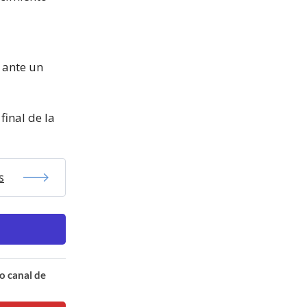
a
 ante un
final de la
s
o canal de