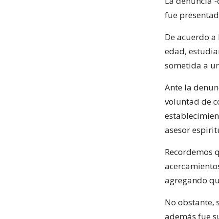
La denuncia -
fue presentad
De acuerdo a 
edad, estudia
sometida a un
Ante la denunc
voluntad de c
establecimien
asesor espirit
Recordemos qu
acercamientos
agregando que 
No obstante, s
además fue su