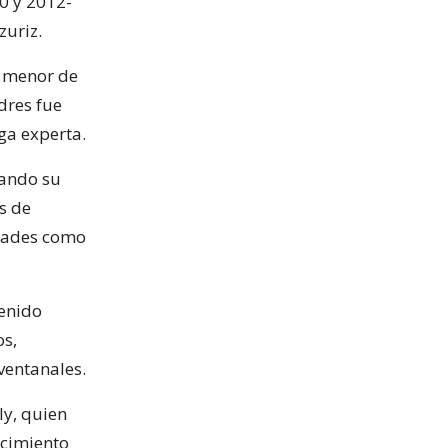
0 y 2012-
zuriz.
a menor de
dres fue
ga experta.
sando su
s de
idades como
enido
os,
ventanales.
ly, quien
ecimiento