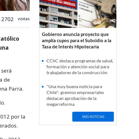
2702
visitas
Gobierno anuncia proyecto que
católico
amplía cupos para el Subsidio a la
Tasa de Interés Hipotecaria
 una
CChC destaca programas de salud,
formación y atención social para
 será
trabajadores de la construcción
a de
"Una muy buena noticia para
ena Parra.
Chile": gremios empresariales
destacan aprobación de la
do.
megarreforma
2012 por la
MÁS NOTICIAS
derados.