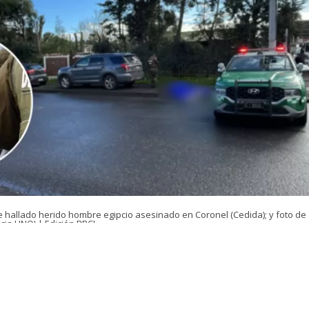
e hallado herido hombre egipcio asesinado en Coronel (Cedida); y foto de
cia UNO) | Edición BBCL
VER RESUMEN
e controlará la detención de un adolescente tras el homi