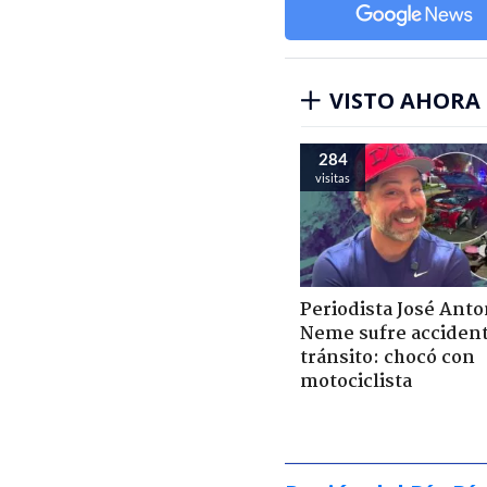
VISTO AHORA
284
visitas
Periodista José Anto
Neme sufre acciden
tránsito: chocó con
motociclista