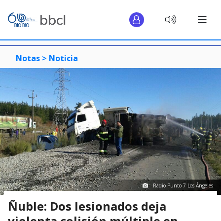
Notas >
Noticia
Radio Punto 7 Los Ángeles
Ñuble: Dos lesionados deja
violenta colisión múltiple en