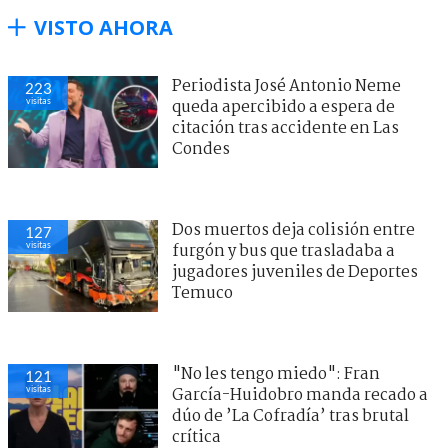
VISTO AHORA
Periodista José Antonio Neme
223
visitas
queda apercibido a espera de
citación tras accidente en Las
Condes
Dos muertos deja colisión entre
127
visitas
furgón y bus que trasladaba a
jugadores juveniles de Deportes
Temuco
"No les tengo miedo": Fran
121
visitas
García-Huidobro manda recado a
dúo de ’La Cofradía’ tras brutal
crítica