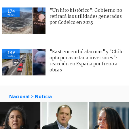
"Un hito histórico": Gobierno no
174
visitas
retirará las utilidades generadas
por Codelco en 2025
"Kast encendió alarmas" y "Chile
149
visitas
opta por asustar a inversores":
reacción en España por freno a
obras
Nacional
> Noticia