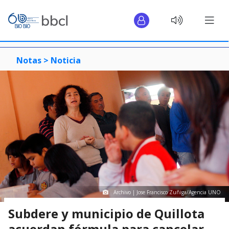
Notas >
Noticia
Archivo | Jose Francisco Zuñiga/Agencia UNO
Subdere y municipio de Quillota
acuerdan fórmula para cancelar