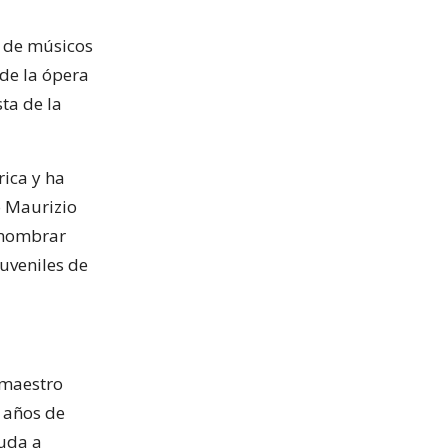
s de músicos
 de la ópera
ta de la
rica y ha
o Maurizio
 nombrar
uveniles de
 maestro
 años de
yuda a