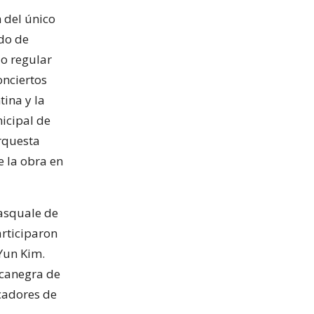
 del único
ado de
do regular
onciertos
ina y la
icipal de
Orquesta
 la obra en
Pasquale de
articiparon
-Yun Kim.
ccanegra de
cadores de