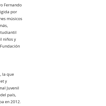
tro Fernando
rigida por
enes músicos
emás,
tudiantil
l niños y
a Fundación
, la que
et y
nal Juvenil
del país,
opa en 2012.