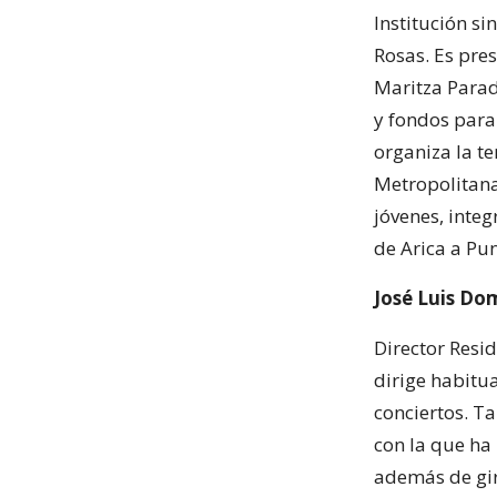
Institución si
Rosas. Es pres
Maritza Parad
y fondos para
organiza la t
Metropolitana
jóvenes, inte
de Arica a Pu
José Luis Do
Director Resi
dirige habitu
conciertos. Ta
con la que ha
además de gira