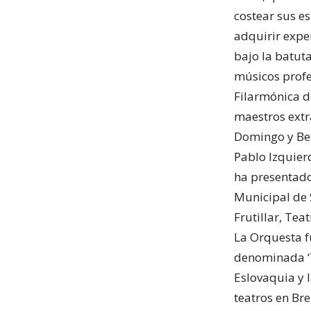
costear sus e
adquirir exper
bajo la batuta
músicos profe
Filarmónica d
maestros extr
Domingo y Be
Pablo Izquier
ha presentado
Municipal de 
Frutillar, Tea
La Orquesta f
denominada ‘T
Eslovaquia y 
teatros en Bre