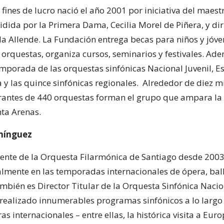
n fines de lucro nació el año 2001 por iniciativa del maes
idida por la Primera Dama, Cecilia Morel de Piñera, y di
a Allende. La Fundación entrega becas para niños y jóv
 orquestas, organiza cursos, seminarios y festivales. Ad
emporada de las orquestas sinfónicas Nacional Juvenil, Es
 y las quince sinfónicas regionales. Alrededor de diez mi
grantes de 440 orquestas forman el grupo que ampara l
nta Arenas.
mínguez
dente de la Orquesta Filarmónica de Santiago desde 2003
almente en las temporadas internacionales de ópera, ball
mbién es Director Titular de la Orquesta Sinfónica Nacio
 realizado innumerables programas sinfónicos a lo largo 
s internacionales – entre ellas, la histórica visita a Eur