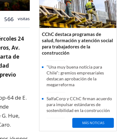
566
visitas
CChC destaca programas de
rcoles 24
salud, formación y atención social
para trabajadores de la
ros, Av.
construcción
uarta de
idad
"Una muy buena noticia para
Chile": gremios empresariales
 previo
destacan aprobación de la
megarreforma
 op-64 de E.
SalfaCorp y CChC firman acuerdo
para impulsar estándares de
onde
sostenibilidad en la construcción
 G. Hue,
MÁS NOTICIAS
Caro.
mos jóvenes,