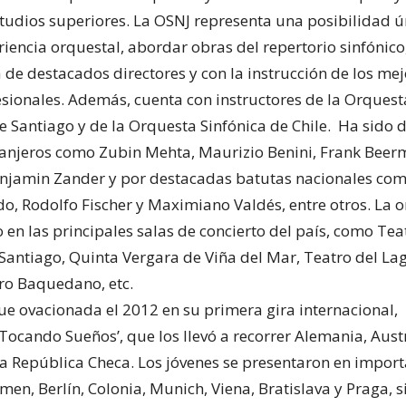
studios superiores. La OSNJ representa una posibilidad ú
iencia orquestal, abordar obras del repertorio sinfónico
 de destacados directores y con la instrucción de los me
sionales. Además, cuenta con instructores de la Orquest
e Santiago y de la Orquesta Sinfónica de Chile. Ha sido d
anjeros como Zubin Mehta, Maurizio Benini, Frank Beer
njamin Zander y por destacadas batutas nacionales com
do, Rodolfo Fischer y Maximiano Valdés, entre otros. La 
 en las principales salas de concierto del país, como Tea
Santiago, Quinta Vergara de Viña del Mar, Teatro del La
tro Baquedano, etc.
ue ovacionada el 2012 en su primera gira internacional,
ocando Sueños’, que los llevó a recorrer Alemania, Austr
la República Checa. Los jóvenes se presentaron en impor
men, Berlín, Colonia, Munich, Viena, Bratislava y Praga, 