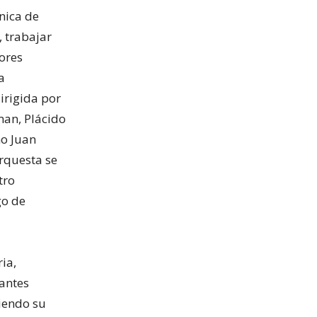
nica de
, trabajar
jores
a
irigida por
man, Plácido
o Juan
orquesta se
tro
go de
ia,
tantes
siendo su