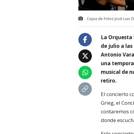
Copia de Fotos José Luis 
La Orquesta 
de julio a la
Antonio Varas
una temporad
musical de n
retiro.
El concierto c
Grieg, el Con
contaremos co
donde escucha
Este concierto