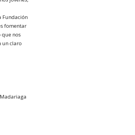
La Fundación
 es fomentar
lo que nos
n un claro
o Madariaga