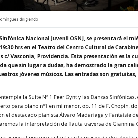
Domínguez dirigiendo
Sinfónica Nacional Juvenil OSNJ, se presentará el mié
s 19:30 hrs en el Teatro del Centro Cultural de Carabine
 c/ Vasconia, Providencia. Esta presentación es la c
a que sin lugar a dudas, ha demostrado la gran cal
uestros jóvenes músicos. Las entradas son gratuitas,
ontempla la Suite Nº 1 Peer Gynt y las Danzas Sinfónicas,
cierto para piano nº1 en mi menor, op. 11 de F. Chopin, d
n el destacado pianista Álvaro Madariaga y Fantaisie de
remos la interpretación de flauta traversa de Giannina 
 es especial porque contará con la presencia de talentísi