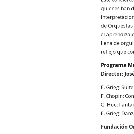
quienes han d
interpretacio
de Orquestas J
el aprendizaje
llena de orgul
reflejo que co
Programa Mu
Director: Jo
E. Grieg: Suit
F. Chopin: Co
G. Hüe: Fantai
E. Grieg: Danz
Fundación Orq