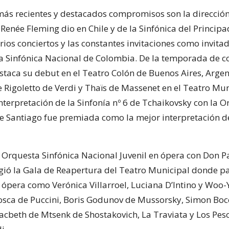
más recientes y destacados compromisos son la dirección
Renée Fleming dio en Chile y de la Sinfónica del Princip
rios conciertos y las constantes invitaciones como invita
a Sinfónica Nacional de Colombia. De la temporada de c
taca su debut en el Teatro Colón de Buenos Aires, Argent
 Rigoletto de Verdi y Thaïs de Massenet en el Teatro Mun
nterpretación de la Sinfonía nº 6 de Tchaikovsky con la 
e Santiago fue premiada como la mejor interpretación de
 Orquesta Sinfónica Nacional Juvenil en ópera con Don 
rigió la Gala de Reapertura del Teatro Municipal donde p
a ópera como Verónica Villarroel, Luciana D’Intino y Woo
osca de Puccini, Boris Godunov de Mussorsky, Simon Bo
acbeth de Mtsenk de Shostakovich, La Traviata y Los Pes