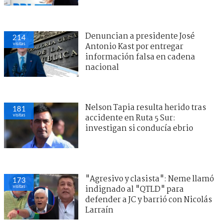
Denuncian a presidente José
214
visitas
Antonio Kast por entregar
información falsa en cadena
nacional
Nelson Tapia resulta herido tras
181
visitas
accidente en Ruta 5 Sur:
investigan si conducía ebrio
"Agresivo y clasista": Neme llamó
173
visitas
indignado al "QTLD" para
defender a JC y barrió con Nicolás
Larraín