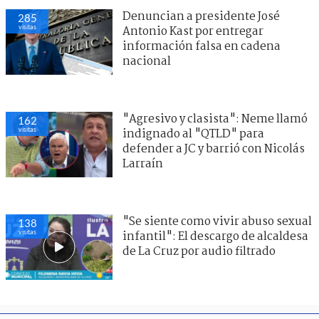
Denuncian a presidente José
285
visitas
Antonio Kast por entregar
información falsa en cadena
nacional
"Agresivo y clasista": Neme llamó
162
visitas
indignado al "QTLD" para
defender a JC y barrió con Nicolás
Larraín
"Se siente como vivir abuso sexual
138
visitas
infantil": El descargo de alcaldesa
de La Cruz por audio filtrado