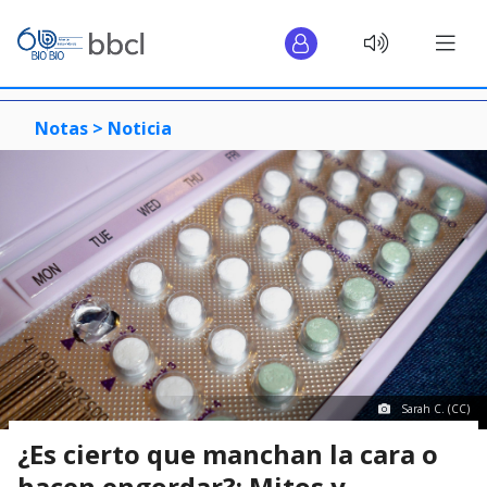
Notas >
Noticia
Sarah C. (CC)
¿Es cierto que manchan la cara o
hacen engordar?: Mitos y