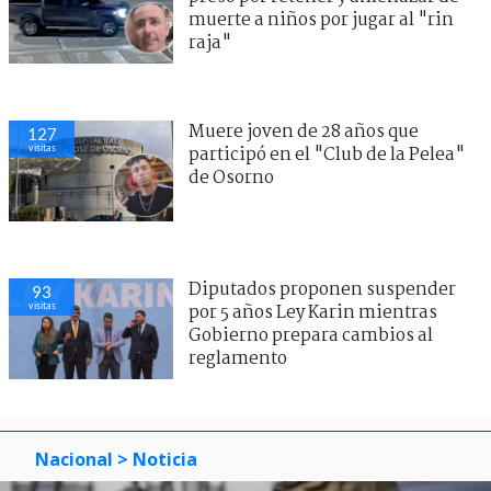
muerte a niños por jugar al "rin
raja"
Muere joven de 28 años que
127
visitas
participó en el "Club de la Pelea"
de Osorno
Diputados proponen suspender
93
visitas
por 5 años Ley Karin mientras
Gobierno prepara cambios al
reglamento
Nacional
> Noticia