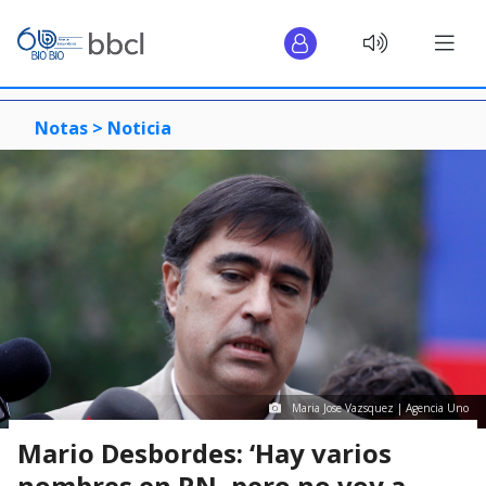
Notas >
Noticia
Maria Jose Vazsquez | Agencia Uno
Mario Desbordes: ‘Hay varios
nombres en RN, pero no voy a