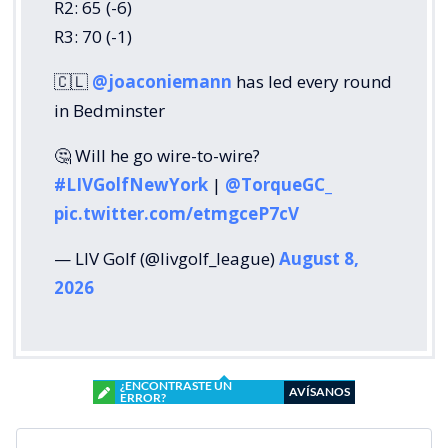
R2: 65 (-6)
R3: 70 (-1)
🇨🇱
@joaconiemann
has led every round
in Bedminster
🤔 Will he go wire-to-wire?
#LIVGolfNewYork
|
@TorqueGC_
pic.twitter.com/etmgceP7cV
— LIV Golf (@livgolf_league)
August 8,
2026
¿ENCONTRASTE UN
AVÍSANOS
ERROR?