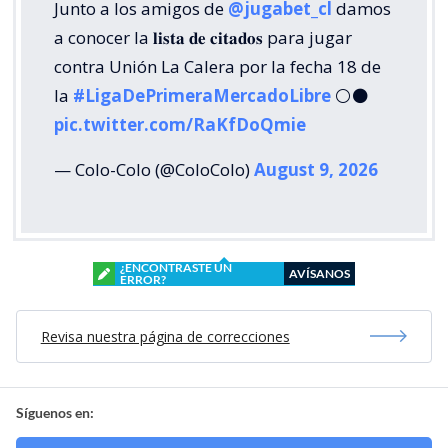
Junto a los amigos de
@jugabet_cl
damos
a conocer la 𝐥𝐢𝐬𝐭𝐚 𝐝𝐞 𝐜𝐢𝐭𝐚𝐝𝐨𝐬 para jugar
contra Unión La Calera por la fecha 18 de
la
#LigaDePrimeraMercadoLibre
⚪⚫
pic.twitter.com/RaKfDoQmie
— Colo-Colo (@ColoColo)
August 9, 2026
¿ENCONTRASTE UN
AVÍSANOS
ERROR?
Revisa nuestra página de correcciones
Síguenos en: