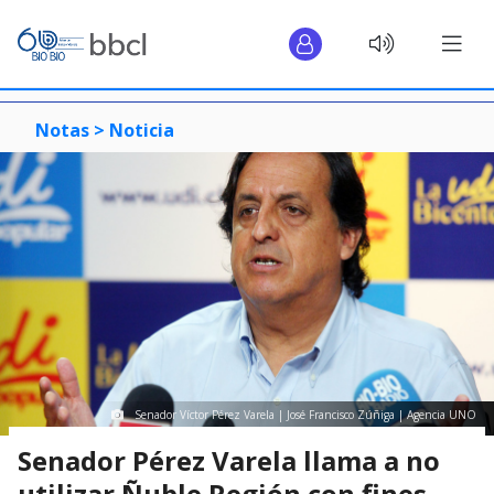
Notas >
Noticia
Senador Víctor Pérez Varela | José Francisco Zúñiga | Agencia UNO
Senador Pérez Varela llama a no
utilizar Ñuble Región con fines