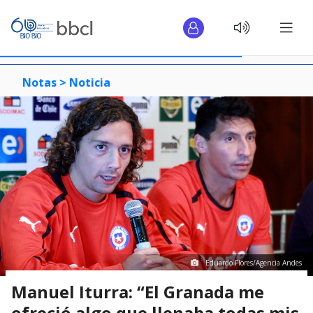
Notas >
Noticia
Eduardo Flores/Agencia Andes
Manuel Iturra: “El Granada me
ofreció algo que llenaba todas mis