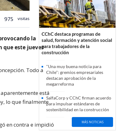
975
visitas
CChC destaca programas de
 provocando la
salud, formación y atención social
para trabajadores de la
n que este jueves
construcción
"Una muy buena noticia para
Concepción. Todo a
Chile": gremios empresariales
destacan aprobación de la
megarreforma
a aparentemente está
SalfaCorp y CChC firman acuerdo
y, lo que finalmente
para impulsar estándares de
sostenibilidad en la construcción
MÁS NOTICIAS
gó en contra e impidió