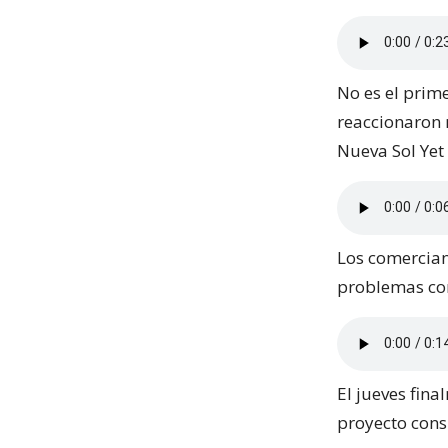
No es el prim
reaccionaron m
Nueva Sol Yet 
Los comercian
problemas con 
El jueves fina
proyecto consi