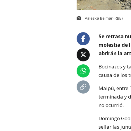
Valeska Belmar (RBB)
Se retrasa n
molestia de 
abrirán la art
Bocinazos y t
causa de los t
Maipú, entre 
terminada y d
no ocurrió.
Domingo Godoy
sellar las junt