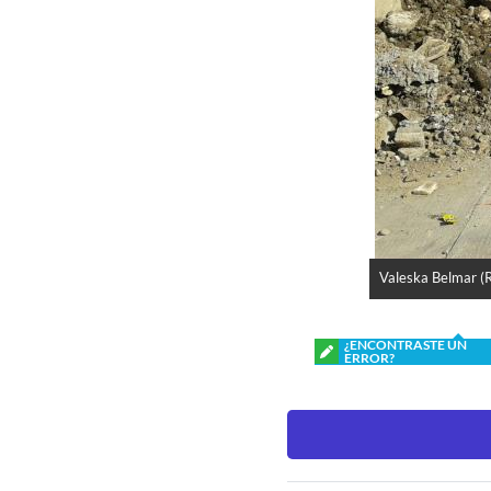
Valeska Belmar (
¿ENCONTRASTE UN
ERROR?