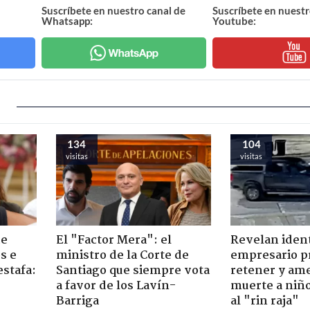
Suscríbete en nuestro canal de
Suscríbete en nuestr
Whatsapp:
Youtube:
134
104
visitas
visitas
de
El "Factor Mera": el
Revelan iden
s e
ministro de la Corte de
empresario p
estafa:
Santiago que siempre vota
retener y am
a favor de los Lavín-
muerte a niño
Barriga
al "rin raja"