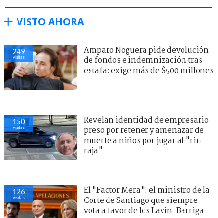
VISTO AHORA
Amparo Noguera pide devolución
249
visitas
de fondos e indemnización tras
estafa: exige más de $500 millones
Revelan identidad de empresario
150
visitas
preso por retener y amenazar de
muerte a niños por jugar al "rin
raja"
El "Factor Mera": el ministro de la
126
visitas
Corte de Santiago que siempre
vota a favor de los Lavín-Barriga