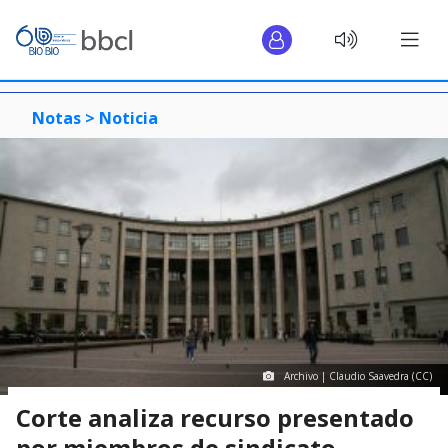
Notas >
Noticia
Archivo | Claudio Saavedra (CC)
Corte analiza recurso presentado
por miembros de sindicato