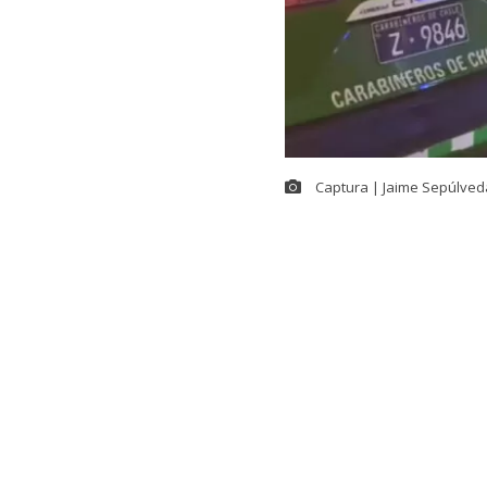
Captura | Jaime Sepúlved
Un
hombre re
calle San Alfo
hecho se regi
a bordo de su
De acuerdo co