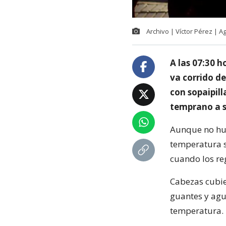
Archivo | Víctor Pérez | 
A las 07:30 h
va corrido d
con sopaipill
temprano a s
Aunque no hub
temperatura s
cuando los reg
Cabezas cubie
guantes y agu
temperatura.