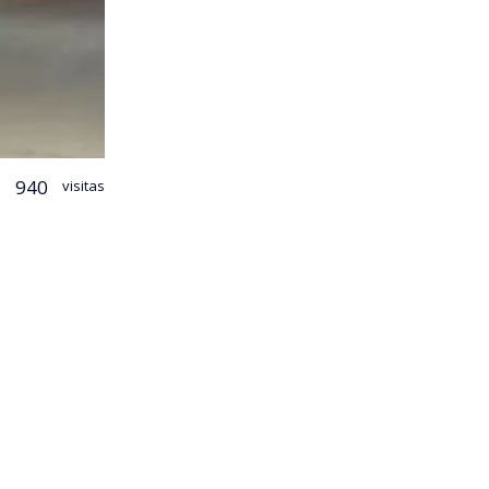
940
visitas
tersección de
tiago. El
 circulaba
Carabineros,