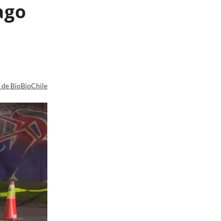
ago
a de BioBioChile