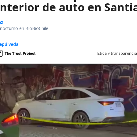
interior de auto en Santi
ez
r nocturno en BioBioChile
epúlveda
Ética y transparenci