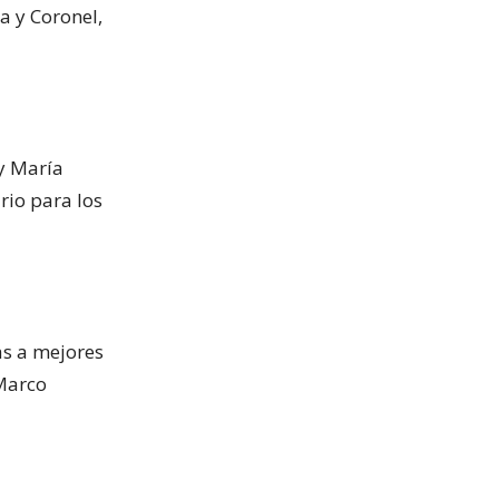
a y Coronel,
y María
rio para los
as a mejores
 Marco