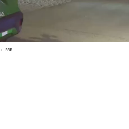
a – RBB
VER RESUMEN
sultó herido en un ataque a balazos
ocurrido en la in
nso con calle Carlos Caszely Garrido, en la comuna de San
stró durante la jornada de este viernes cuando la
víctima
 vehículo particular en el sector
.
n la información preliminar entregada por personal de 