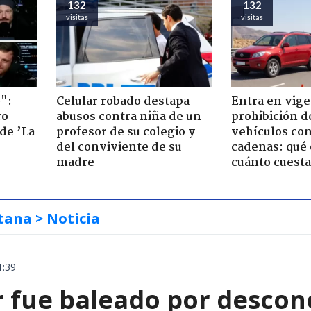
132
132
visitas
visitas
":
Celular robado destapa
Entra en vige
ro
abusos contra niña de un
prohibición d
de ’La
profesor de su colegio y
vehículos con
del conviviente de su
cadenas: qué 
madre
cuánto cuesta
tana
> Noticia
1:39
 fue baleado por descon