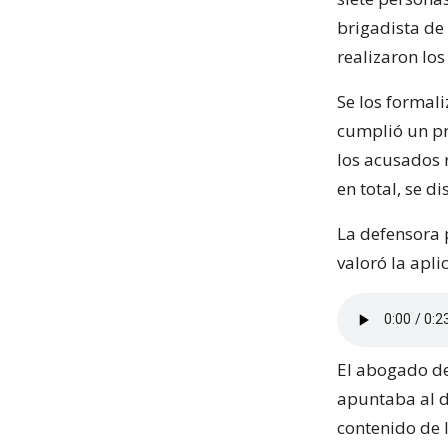
brigadista de 
realizaron los
Se los formal
cumplió un pr
los acusados 
en total, se 
La defensora 
valoró la apli
El abogado del
apuntaba al d
contenido de l