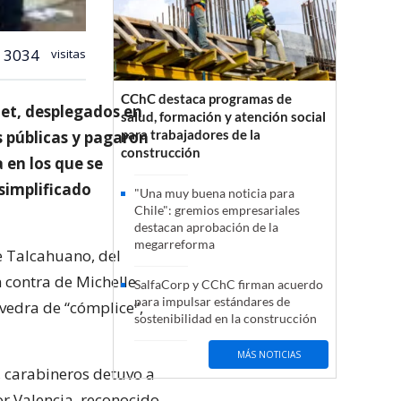
3034
visitas
CChC destaca programas de
let, desplegados en
salud, formación y atención social
para trabajadores de la
s públicas y pagaron
construcción
 en los que se
 simplificado
"Una muy buena noticia para
Chile": gremios empresariales
destacan aprobación de la
megarreforma
e Talcahuano, del
 contra de Michelle
SalfaCorp y CChC firman acuerdo
para impulsar estándares de
avedra de “cómplice”,
sostenibilidad en la construcción
MÁS NOTICIAS
 carabineros detuvo a
or Valencia, reconocido