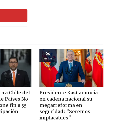
66
visitas
a a Chile del
Presidente Kast anuncia
e Países No
en cadena nacional su
one fin a 55
megarreforma en
cipación
seguridad: "Seremos
implacables"