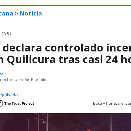
tana
> Noticia
 23:51
declara controlado ince
 Quilicura tras casi 24 
ez
r nocturno en BioBioChile.
epúlveda
Ética y transparenci