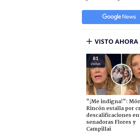
VISTO AHORA
81
visitas
"¡Me indigna!": Món
Rincón estalla por c
descalificaciones en
senadoras Flores y
Campillai