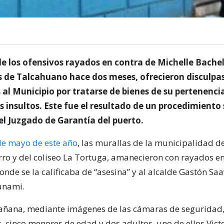
de los ofensivos rayados en contra de Michelle Bache
s de Talcahuano hace dos meses, ofrecieron disculpa
 al Municipio por tratarse de bienes de su pertenencia
 insultos. Este fue el resultado de un procedimiento
el Juzgado de Garantía del puerto.
 de mayo de este año
, las murallas de la municipalidad d
rro y del coliseo La Tortuga, amanecieron con rayados en
onde se la calificaba de “asesina” y al alcalde Gastón Sa
sunami.
ñana, mediante imágenes de las cámaras de seguridad,
, cinco menores de edad y dos adultos, uno de ellos Vict