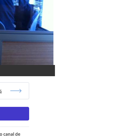
s
o canal de