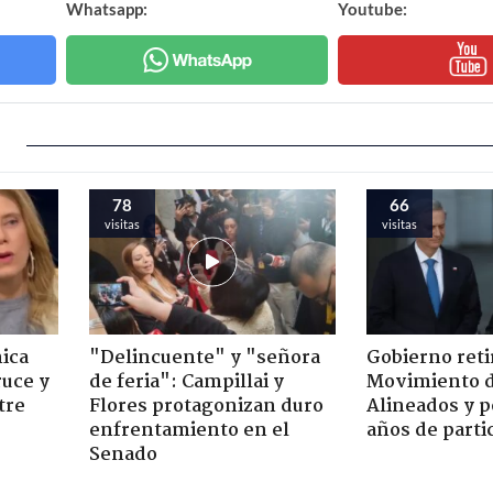
Whatsapp:
Youtube:
78
66
visitas
visitas
ica
"Delincuente" y "señora
Gobierno retir
ruce y
de feria": Campillai y
Movimiento d
tre
Flores protagonizan duro
Alineados y p
enfrentamiento en el
años de parti
Senado