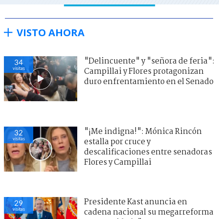
VISTO AHORA
"Delincuente" y "señora de feria":
34
visitas
Campillai y Flores protagonizan
duro enfrentamiento en el Senado
"¡Me indigna!": Mónica Rincón
32
visitas
estalla por cruce y
descalificaciones entre senadoras
Flores y Campillai
Presidente Kast anuncia en
29
visitas
cadena nacional su megarreforma