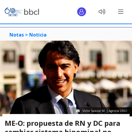
Notas >
Noticia
Víctor Salazar M. | Agencia UNO
ME-O: propuesta de RN y DC para
cambiar sistema binominal no