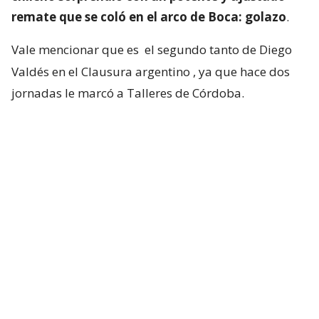
remate que se coló en el arco de Boca: golazo
.
Vale mencionar que es
el segundo tanto de Diego
Valdés en el Clausura argentino
, ya que hace dos
jornadas le marcó a Talleres de Córdoba.
Vélez Sarsfield viene de tres triunfo en igual
cantidad de partidos, por lo que busca seguir en la
parte alta del torneo.
🔥 ¿CENTRO? ¡¡NADA DE ESO, GOLAZO DE
TIRO LIBRE DEL 10!! ¡¡VALDÉS LA CLAVÓ
DESDE LEJÍSIMOS Y MARCÓ EL 1-0 DE
VÉLEZ ANTE BOCA!! 🔥