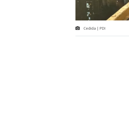
Cedida | PDI
En la provinci
coordinación 
encontraba pró
explotación s
Arenas.
La captura se
noreste de la i
un operativo i