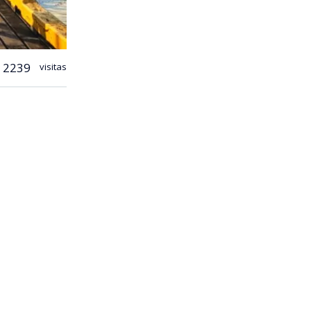
2239
visitas
ños que se
mover la
n Punta
n la costa
 enmarca en
erto