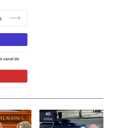
s
o canal de
40
visitas