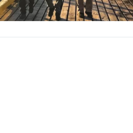
VER RESUMEN
a Antártica Chilena, la Policía de Investigaciones (PDI), en
con la Autoridad Marítima,
detuvo a un hombre de 46 a
fugo de la justicia y es investigado por el delito de pro
exual de niños, niñas y adolescentes
, hechos ocurridos e
 concretó el pasado miércoles en
Caleta Doris
, ubicada e
sla Gilbert, en la
región de Magallanes
. La diligencia se
nteragencial desarrollado por detectives de la PDI de Pu