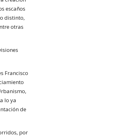
jos escaños
o distinto,
ntre otras
isiones
es Francisco
nciamiento
 Urbanismo,
a lo ya
entación de
orridos, por