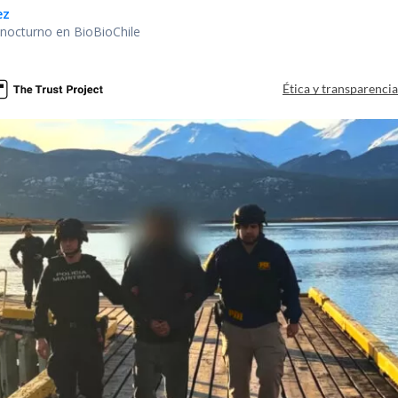
ez
r nocturno en BioBioChile
Ética y transparenci