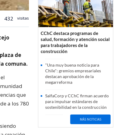
432
visitas
CChC destaca programas de
cejo
salud, formación y atención social
para trabajadores de la
construcción
 plaza de
 la comuna.
"Una muy buena noticia para
Chile": gremios empresariales
 el
destacan aprobación de la
megarreforma
 comunidad
rencias que
SalfaCorp y CChC firman acuerdo
para impulsar estándares de
nde a los 780
sostenibilidad en la construcción
MÁS NOTICIAS
 siendo
la creación