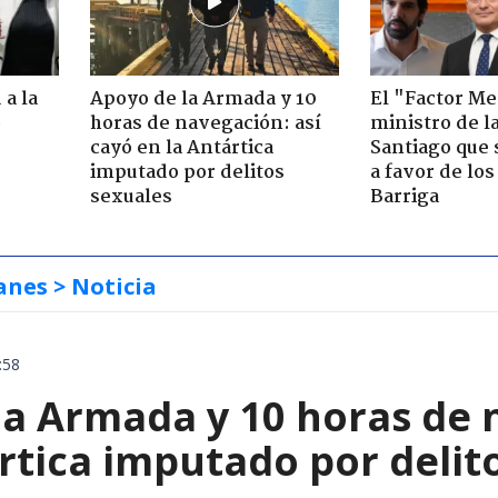
 a la
Apoyo de la Armada y 10
El "Factor Me
o
horas de navegación: así
ministro de l
cayó en la Antártica
Santiago que
imputado por delitos
a favor de lo
sexuales
Barriga
anes
> Noticia
:58
la Armada y 10 horas de 
rtica imputado por delit