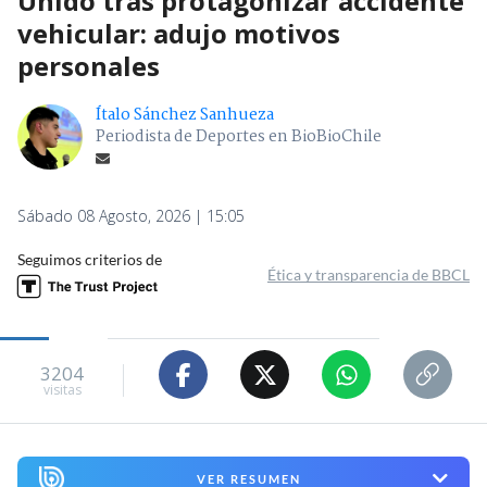
Unido tras protagonizar accidente
vehicular: adujo motivos
personales
Ítalo Sánchez Sanhueza
Periodista de Deportes en BioBioChile
Sábado 08 Agosto, 2026 | 15:05
Seguimos criterios de
Ética y transparencia de BBCL
3204
visitas
VER RESUMEN