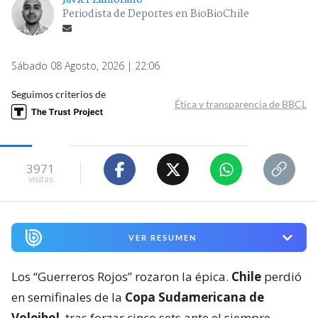
Javier Zamorano
Periodista de Deportes en BioBioChile
Sábado 08 Agosto, 2026 | 22:06
Seguimos criterios de
Ética y transparencia de BBCL
3971
visitas
VER RESUMEN
Los “Guerreros Rojos” rozaron la épica.
Chile
perdió
en semifinales de la
Copa Sudamericana de
Voleibol
, tras forzar cinco sets ante el siempre