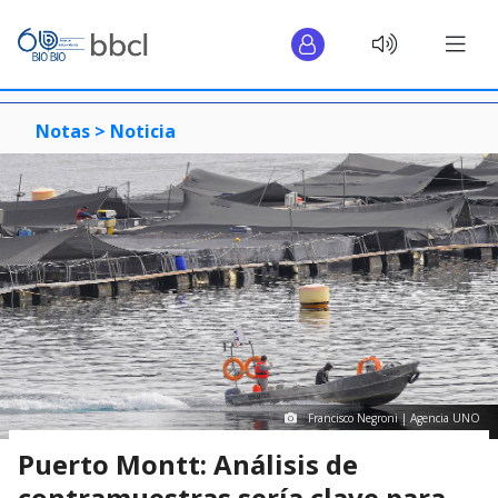
Notas >
Noticia
Francisco Negroni | Agencia UNO
Puerto Montt: Análisis de
contramuestras sería clave para