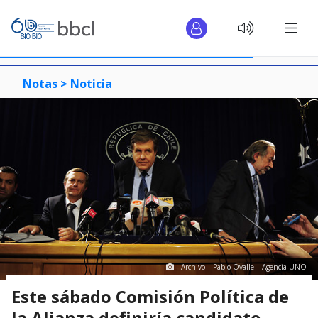
Notas >
Noticia
Archivo | Pablo Ovalle | Agencia UNO
Este sábado Comisión Política de
la Alianza definiría candidato