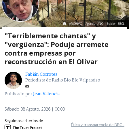
ARCHIVO | Agencia UNO | Edición BBCL
"Terriblemente chantas" y
"vergüenza": Poduje arremete
contra empresas por
reconstrucción en El Olivar
Fabián Corrotea
Periodista de Radio Bío Bío Valparaíso
Publicado por
Jean Valencia
Sábado 08 Agosto, 2026 | 00:00
Seguimos criterios de
Ética y transparencia de BBCL