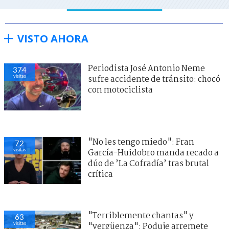
VISTO AHORA
Periodista José Antonio Neme
374
visitas
sufre accidente de tránsito: chocó
con motociclista
"No les tengo miedo": Fran
72
visitas
García-Huidobro manda recado a
dúo de ’La Cofradía’ tras brutal
crítica
"Terriblemente chantas" y
63
visitas
"vergüenza": Poduje arremete