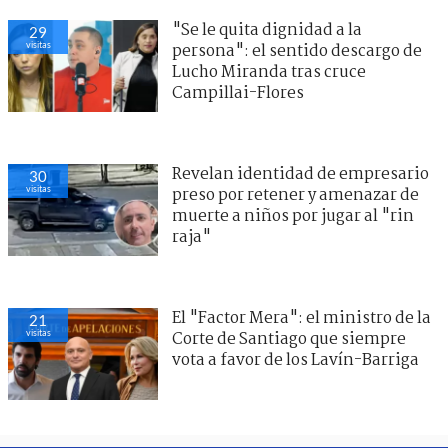
"Se le quita dignidad a la
31
visitas
persona": el sentido descargo de
Lucho Miranda tras cruce
Campillai-Flores
Revelan identidad de empresario
27
visitas
preso por retener y amenazar de
muerte a niños por jugar al "rin
raja"
El "Factor Mera": el ministro de la
23
visitas
Corte de Santiago que siempre
vota a favor de los Lavín-Barriga