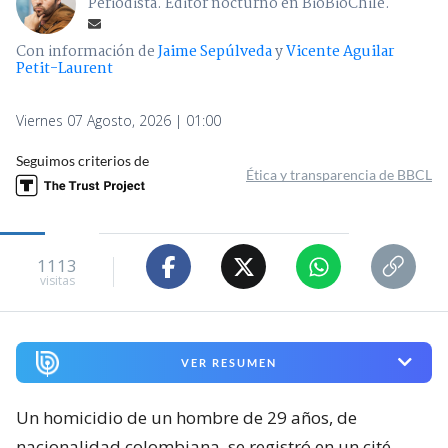
Periodista. Editor nocturno en BioBioChile.
Con información de
Jaime Sepúlveda
y
Vicente Aguilar
Petit-Laurent
Viernes 07 Agosto, 2026 | 01:00
Seguimos criterios de
Ética y transparencia de BBCL
1113
visitas
VER RESUMEN
Un homicidio de un hombre de 29 años, de
nacionalidad colombiana, se registró en un cité