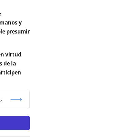
e
 manos y
ble presumir
n virtud
s de la
articipen
s