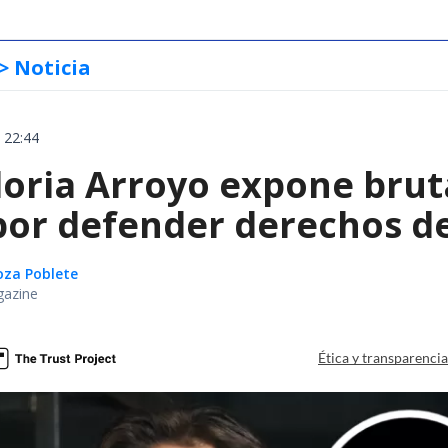
> Noticia
 22:44
oria Arroyo expone brut
or defender derechos de
oza Poblete
gazine
Ética y transparenci