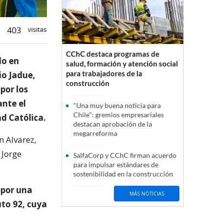
403
visitas
CChC destaca programas de
do en
salud, formación y atención social
para trabajadores de la
io Jadue,
construcción
por los
ante el
"Una muy buena noticia para
Chile": gremios empresariales
d Católica.
destacan aprobación de la
megarreforma
n Alvarez,
 Jorge
SalfaCorp y CChC firman acuerdo
para impulsar estándares de
sostenibilidad en la construcción
 por una
MÁS NOTICIAS
uto 92, cuya