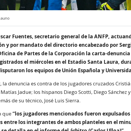
ciauno
scar Fuentes, secretario general de la ANFP, actuan
ón y por mandato del directorio encabezado por Serg
Oficina de Partes de la Corporación la carta-denuncia 
gistrados el miércoles en el Estadio Santa Laura, dur
disputaron los equipos de Unión Española y Universida
 la denuncia es contra de los jugadores cruzados Cristiá
 Matías Jadue; los hispanos Diego Scotti, Diego Sánchez y
ás de su técnico, José Luis Sierra.
o que
“los jugadores mencionados fueron expulsados
s entre los integrantes de ambos planteles en el min
 se detalla en el informe del árbitro (Carlos Ulloa)”.