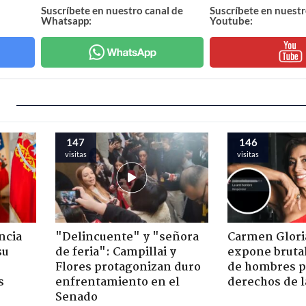
Suscríbete en nuestro canal de
Suscríbete en nuestr
Whatsapp:
Youtube:
147
146
visitas
visitas
ncia
"Delincuente" y "señora
Carmen Glori
su
de feria": Campillai y
expone bruta
Flores protagonizan duro
de hombres p
s
enfrentamiento en el
derechos de 
Senado