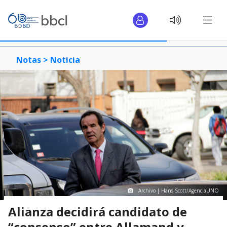
Notas >
Noticia
Archivo | Hans Scott/AgenciaUNO
Alianza decidirá candidato de
“consenso” entre Allamand y