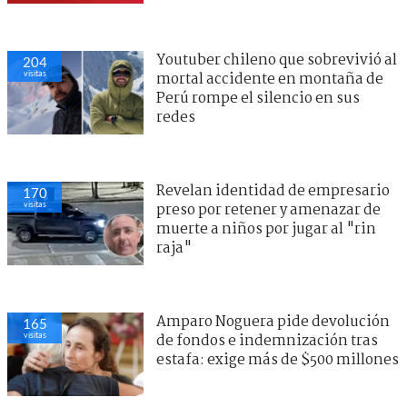
Youtuber chileno que sobrevivió al
204
visitas
mortal accidente en montaña de
Perú rompe el silencio en sus
redes
Revelan identidad de empresario
170
visitas
preso por retener y amenazar de
muerte a niños por jugar al "rin
raja"
Amparo Noguera pide devolución
165
visitas
de fondos e indemnización tras
estafa: exige más de $500 millones