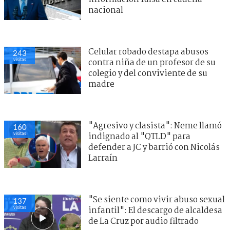
nacional
Celular robado destapa abusos
243
visitas
contra niña de un profesor de su
colegio y del conviviente de su
madre
"Agresivo y clasista": Neme llamó
160
visitas
indignado al "QTLD" para
defender a JC y barrió con Nicolás
Larraín
"Se siente como vivir abuso sexual
137
visitas
infantil": El descargo de alcaldesa
de La Cruz por audio filtrado