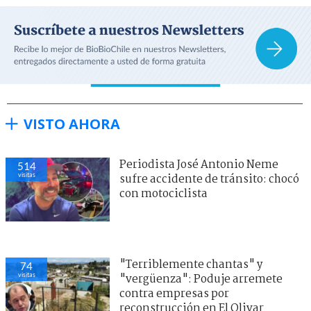
VISTO AHORA
Periodista José Antonio Neme
514
visitas
sufre accidente de tránsito: chocó
con motociclista
"Terriblemente chantas" y
74
visitas
"vergüenza": Poduje arremete
contra empresas por
reconstrucción en El Olivar