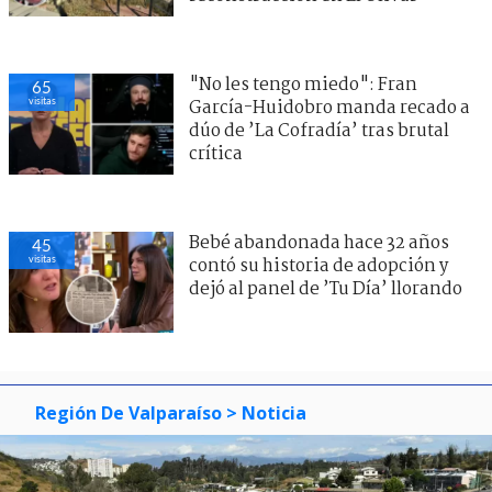
"No les tengo miedo": Fran
65
visitas
García-Huidobro manda recado a
dúo de ’La Cofradía’ tras brutal
crítica
Bebé abandonada hace 32 años
45
visitas
contó su historia de adopción y
dejó al panel de ’Tu Día’ llorando
Región De Valparaíso
> Noticia