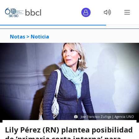
Notas >
Noticia
Jose Francisco Zuñiga | Agencia UNO
Lily Pérez (RN) plantea posibilidad
de ‘primaria corta interna’ para