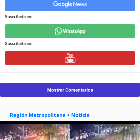
Suscríbete en:
Suscríbete en:
Mostrar Comentarios
Región Metropolitana
> Noticia