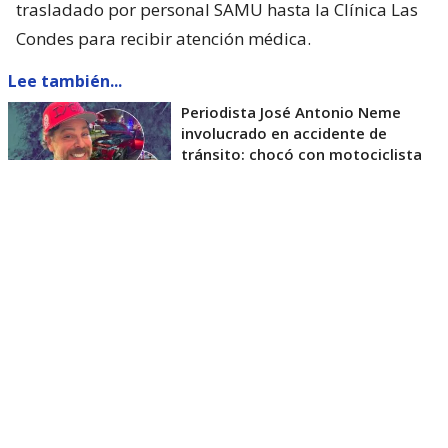
trasladado por personal SAMU hasta la Clínica Las
Condes para recibir atención médica.
Lee también...
Periodista José Antonio Neme
involucrado en accidente de
tránsito: chocó con motociclista
El estado de salud de motociclista
involucrado: fuera de riesgo vital
El motociclista quedó hospitalizado en el
mencionado recinto asistencial. De acuerdo con la
información que se maneja hasta ahora, el hombre
estaría consciente, estable y fuera de riesgo