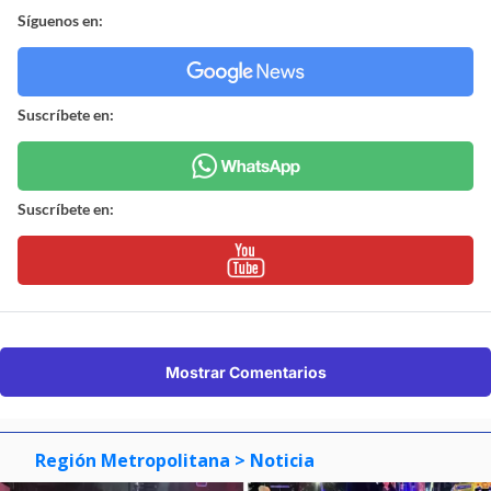
Síguenos en:
Suscríbete en:
Suscríbete en:
Mostrar Comentarios
Región Metropolitana
> Noticia