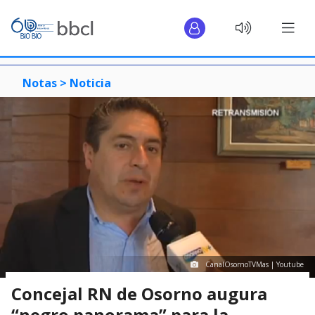
Notas >
Noticia
CanalOsornoTVMas | Youtube
Concejal RN de Osorno augura
“negro panorama” para la