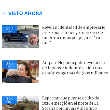
VISTO AHORA
Revelan identidad de empresario
260
visitas
preso por retener y amenazar de
muerte a niños por jugar al "rin
raja"
Amparo Noguera pide devolución
232
visitas
de fondos e indemnización tras
estafa: exige más de $500 millones
Reportan que puente oculto de
196
visitas
1926 emergió en el norte de La
Serena por lluvias y mantuvo