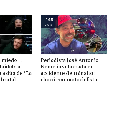
148
visitas
o miedo":
Periodista José Antonio
Huidobro
Neme involucrado en
 a dúo de ’La
accidente de tránsito:
 brutal
chocó con motociclista