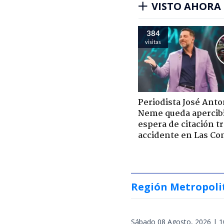
VISTO AHORA
384
visitas
Periodista José Anto
Neme queda apercib
espera de citación t
accidente en Las Co
Región Metropoli
Sábado 08 Agosto, 2026 | 1