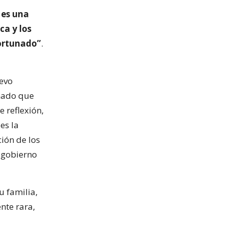
 es una
ca y los
fortunado”
.
uevo
unado que
 reflexión,
es la
ión de los
l gobierno
u familia,
nte rara,