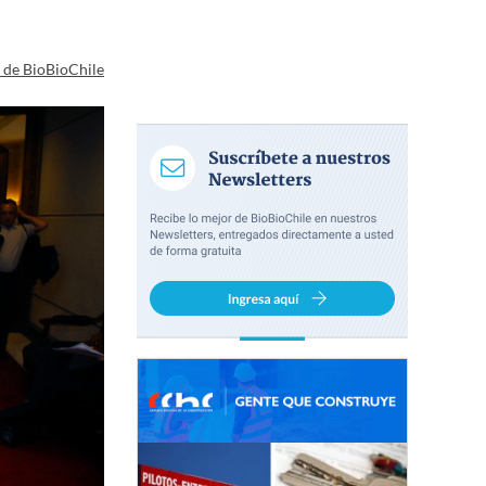
a de BioBioChile