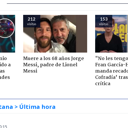
212
153
visitas
visitas
nio
Muere a los 68 años Jorge
"No les teng
ido a
Messi, padre de Lionel
Fran García-
ras
Messi
manda recado
ndes
Cofradía’ tras
crítica
tana
> Última hora
0:15