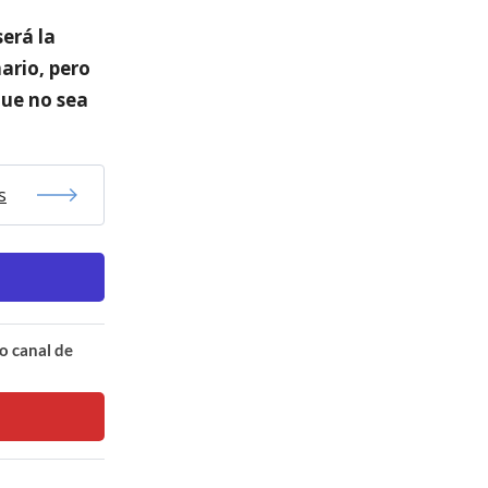
será la
ario, pero
que no sea
s
o canal de