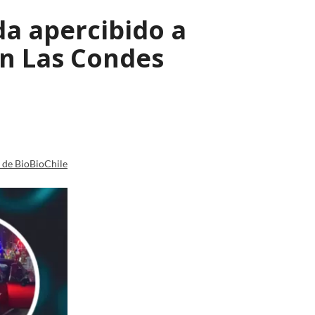
a apercibido a
en Las Condes
a de BioBioChile