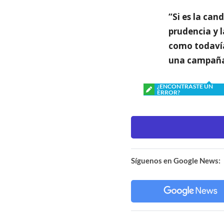
“Si es la can
prudencia y l
como todavía 
una campaña 
¿ENCONTRASTE UN
ERROR?
Síguenos en Google News: