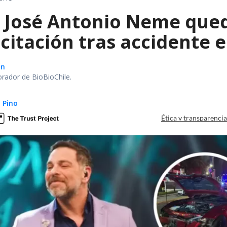
a José Antonio Neme qued
citación tras accidente 
ón
orador de BioBioChile.
 Pino
Ética y transparenci