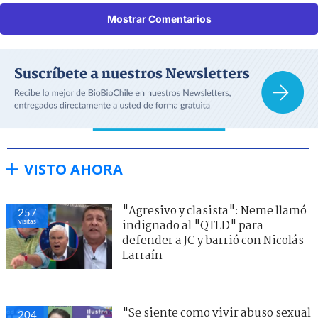
Mostrar Comentarios
VISTO AHORA
"Agresivo y clasista": Neme llamó
257
visitas
indignado al "QTLD" para
defender a JC y barrió con Nicolás
Larraín
"Se siente como vivir abuso sexual
204