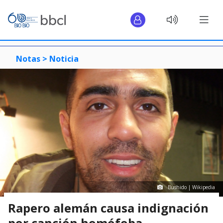
Notas >
Noticia
Bushido | Wikipedia
Rapero alemán causa indignación
por canción homófoba