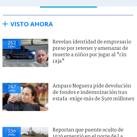
VISTO AHORA
Revelan identidad de empresario
252
visitas
preso por retener y amenazar de
muerte a niños por jugar al "rin
raja"
Amparo Noguera pide devolución
247
visitas
de fondos e indemnización tras
estafa: exige más de $500 millones
Reportan que puente oculto de
156
visitas
1926 emergió en el norte de La