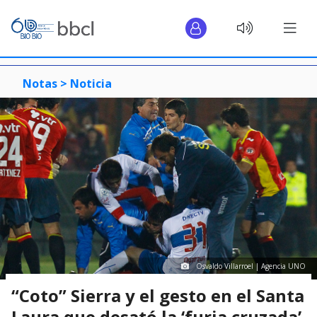
Notas >
Noticia
Osvaldo Villarroel | Agencia UNO
“Coto” Sierra y el gesto en el Santa
Laura que desató la ‘furia cruzada’