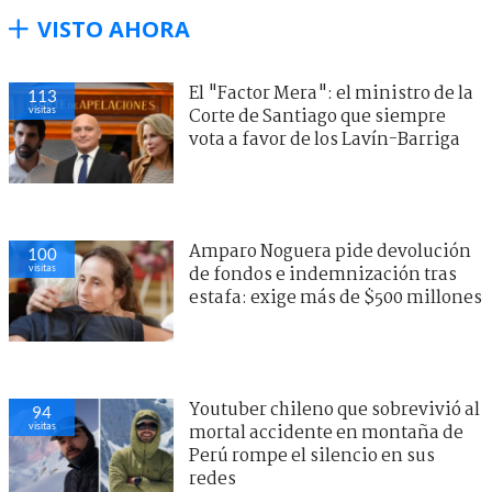
VISTO AHORA
El "Factor Mera": el ministro de la
113
visitas
Corte de Santiago que siempre
vota a favor de los Lavín-Barriga
Amparo Noguera pide devolución
100
visitas
de fondos e indemnización tras
estafa: exige más de $500 millones
Youtuber chileno que sobrevivió al
94
visitas
mortal accidente en montaña de
Perú rompe el silencio en sus
redes