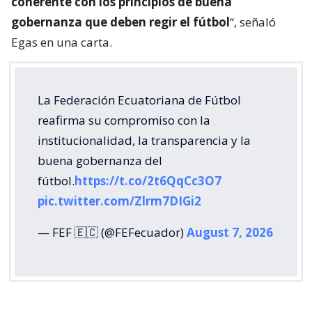
coherente con los principios de buena
gobernanza que deben regir el fútbol
“, señaló
Egas en una carta.
La Federación Ecuatoriana de Fútbol
reafirma su compromiso con la
institucionalidad, la transparencia y la
buena gobernanza del
fútbol.
https://t.co/2t6QqCc3O7
pic.twitter.com/Zlrm7DIGi2
— FEF 🇪🇨 (@FEFecuador)
August 7, 2026
La Federación Venezolana de Fútbol (FVF) también