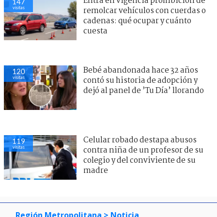
Entra en vigencia prohibición de
147
visitas
remolcar vehículos con cuerdas o
cadenas: qué ocupar y cuánto
cuesta
Bebé abandonada hace 32 años
120
visitas
contó su historia de adopción y
dejó al panel de ’Tu Día’ llorando
Celular robado destapa abusos
119
visitas
contra niña de un profesor de su
colegio y del conviviente de su
madre
Región Metropolitana
> Noticia