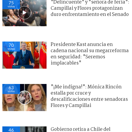
"Delincuente" y "señora de feria":
75
visitas
Campillai y Flores protagonizan
duro enfrentamiento en el Senado
Presidente Kast anuncia en
70
visitas
cadena nacional su megarreforma
en seguridad: "Seremos
implacables"
"¡Me indigna!": Mónica Rincón
63
visitas
estalla por cruce y
descalificaciones entre senadoras
Flores y Campillai
Gobierno retira a Chile del
46