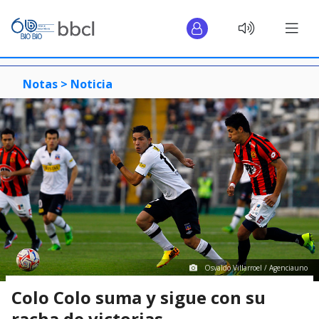
Notas >
Noticia
Osvaldo Villarroel / Agenciauno
Colo Colo suma y sigue con su
racha de victorias