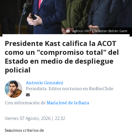
Agencia UNO | Sebastián Beltrán Gaete
Presidente Kast califica la ACOT
como un "compromiso total" del
Estado en medio de despliegue
policial
Antonio Gonzalez
Periodista. Editor nocturno en BioBioChile
Con información de
María José de la Barra
Viernes 07 Agosto, 2026 | 22:32
Seguimos criterios de