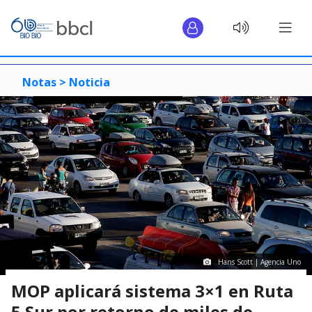
Notas >
Noticia
Hans Scott | Agencia Uno
MOP aplicará sistema 3×1 en Ruta
5 Sur por retorno de miles de