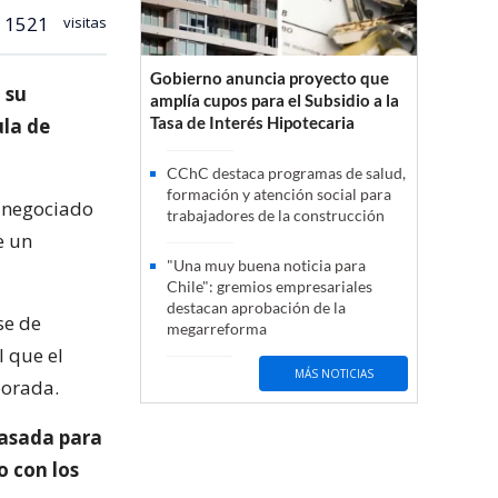
1521
visitas
Gobierno anuncia proyecto que
 su
amplía cupos para el Subsidio a la
Tasa de Interés Hipotecaria
ula de
CChC destaca programas de salud,
formación y atención social para
o negociado
trabajadores de la construcción
e un
"Una muy buena noticia para
Chile": gremios empresariales
destacan aprobación de la
se de
megarreforma
l que el
MÁS NOTICIAS
porada.
pasada para
o con los