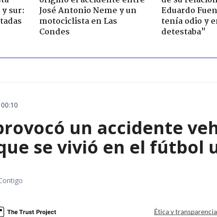
sta
originó el accidente entre
de su relació
y sur:
José Antonio Neme y un
Eduardo Fuen
ctadas
motociclista en Las
tenía odio y 
Condes
detestaba"
 00:10
rovocó un accidente vehic
que se vivió en el fútbol
Contigo
Ética y transparenci