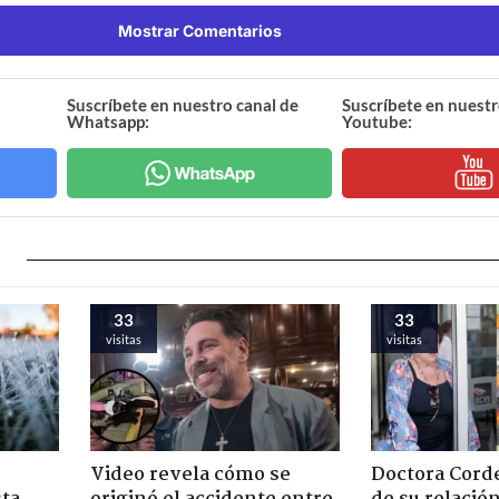
Mostrar Comentarios
Suscríbete en nuestro canal de
Suscríbete en nuestr
Whatsapp:
Youtube:
33
33
visitas
visitas
Video revela cómo se
Doctora Corde