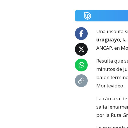
Una insólita s
uruguayo,
la
ANCAP, en Mo
Resulta que s
minutos de ju
balón terminó
Montevideo.
La cámara de 
salía lentame
por la Ruta Gr
Lo que nadie e