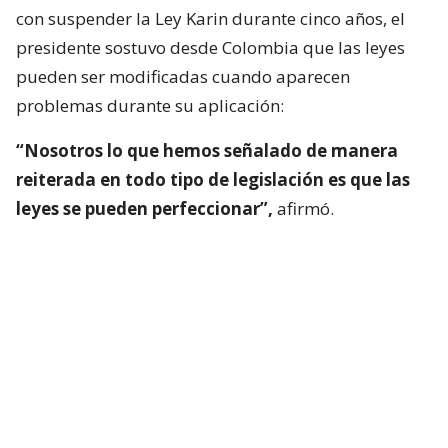
con suspender la Ley Karin durante cinco años, el
presidente sostuvo desde Colombia que las leyes
pueden ser modificadas cuando aparecen
problemas durante su aplicación:
“Nosotros lo que hemos señalado de manera
reiterada en todo tipo de legislación es que las
leyes se pueden perfeccionar”,
afirmó.
En ese sentido, recordó que el Gobierno solicitó al
Consejo Superior Laboral —integrado por
representantes del Ejecutivo, empleadores y
trabajadores— analizar distintas normas laborales.
Pero Kast fue más allá y afirmó que el Ejecutivo
también observa situaciones cuestionables en la
aplicación de la Ley Karin: