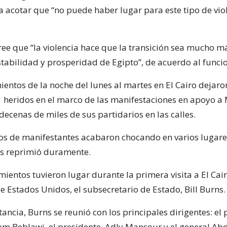
a acotar que “no puede haber lugar para este tipo de vio
e que “la violencia hace que la transición sea mucho más
tabilidad y prosperidad de Egipto”, de acuerdo al funcio
entos de la noche del lunes al martes en El Cairo dejaron
 heridos en el marco de las manifestaciones en apoyo a 
ecenas de miles de sus partidarios en las calles.
s de manifestantes acabaron chocando en varios lugare
les reprimió duramente.
ientos tuvieron lugar durante la primera visita a El Cair
e Estados Unidos, el subsecretario de Estado, Bill Burns.
ancia, Burns se reunió con los principales dirigentes: el
em Beblawi, el presidente, Adly Mansour y el general Abd