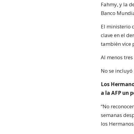
Fahmy, y la d
Banco Mundia
El ministerio
clave en el de
también vice 
Al menos tres 
No se incluyó
Los Hermanos
a la AFP un 
“No reconocem
semanas despu
los Hermanos 