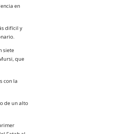
lencia en
 difícil y
nario.
 siete
Mursi, que
s con la
o de un alto
 primer
el Fatah al-