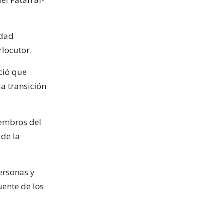
ndad
rlocutor.
ció que
la transición
iembros del
 de la
personas y
ente de los