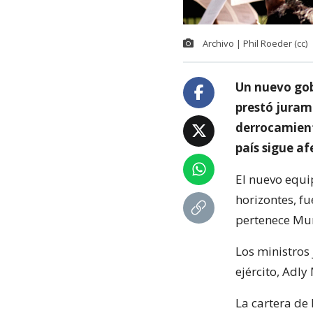
Archivo | Phil Roeder (cc)
Un nuevo gobi
prestó juram
derrocamient
país sigue af
El nuevo equi
horizontes, f
pertenece Mur
Los ministros 
ejército, Adl
La cartera de