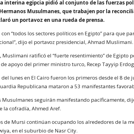
a interina egipcia pidió al conjunto de las fuerzas pol
s Hermanos Musulmanes, que trabajen por la reconcil
claró un portavoz en una rueda de prensa.
con “todos los sectores políticos en Egipto” para que pa
acional”, dijo el portavoz presidencial, Ahmad Muslimani.
, Muslimani ratificó el “fuerte resentimiento” de Egipto p
 de apoyo del primer ministro turco, Recep Tayyip Erdog
 del lunes en El Cairo fueron los primeros desde el 8 de 
Guardia Republicana mataron a 53 manifestantes favorab
 Musulmanes seguirán manifestando pacíficamente, dijo
e la cofradía, Ahmed Aref.
os de Mursi continúan ocupando los alrededores de la m
iya, en el suburbio de Nasr City.