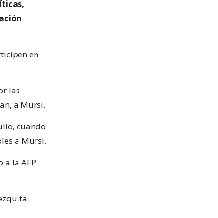
íticas,
iación
rticipen en
or las
an, a Mursi.
julio, cuando
les a Mursi.
 a la AFP
ezquita