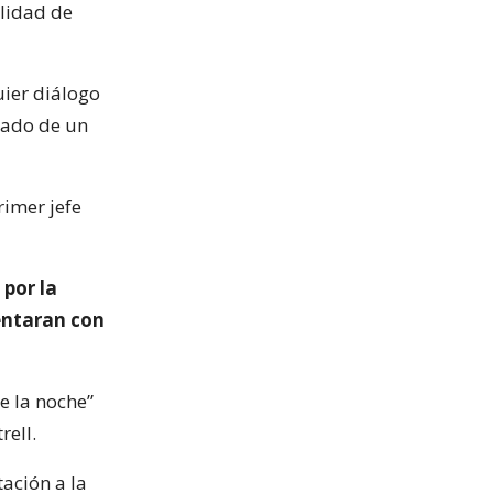
lidad de
ier diálogo
nado de un
imer jefe
 por la
entaran con
e la noche”
rell.
ación a la