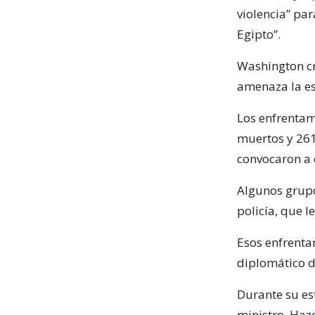
violencia” par
Egipto”.
Washington cre
amenaza la es
Los enfrentami
muertos y 261
convocaron a d
Algunos grupo
policía, que 
Esos enfrentam
diplomático d
Durante su est
ministro, Haz