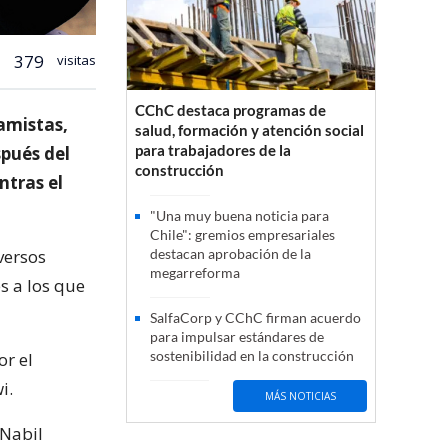
379
visitas
CChC destaca programas de
lamistas,
salud, formación y atención social
para trabajadores de la
pués del
construcción
ntras el
"Una muy buena noticia para
Chile": gremios empresariales
versos
destacan aprobación de la
megarreforma
s a los que
SalfaCorp y CChC firman acuerdo
para impulsar estándares de
sostenibilidad en la construcción
or el
i.
MÁS NOTICIAS
 Nabil