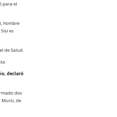
ó para el
si, hombre
Sisi es
el de Salud.
ta.
o, declaró
formado dos
 Mursi, de